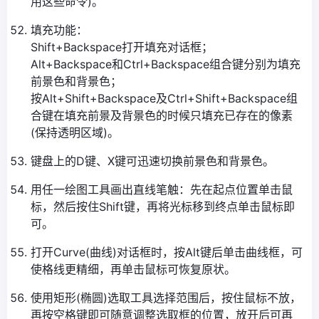
用这些命令)。
填充功能：
Shift+Backspace打开填充对话框；
Alt+Backspace和Ctrl+Backspace组合键分别为填充
前景色和背景色；
按Alt+Shift+Backspace及Ctrl+Shift+Backspace组
合键在填充前景及背景色的时候只填充已存在的像素
(保持透明区域)。
键盘上的D键、X键可迅速切换前景色和背景色。
用任一绘图工具画出直线笔触：先在起点位置单击鼠
标，然后按住Shift键，再将光标移到终点单击鼠标即
可。
打开Curve(曲线)对话框时，按Alt键后单击曲线框，可
使格线更精细，再单击鼠标可恢复原状。
使用矩形(椭圆)选取工具选择范围后，按住鼠标不放，
再按空格键即可随意调整选取框的位置，放开后可再