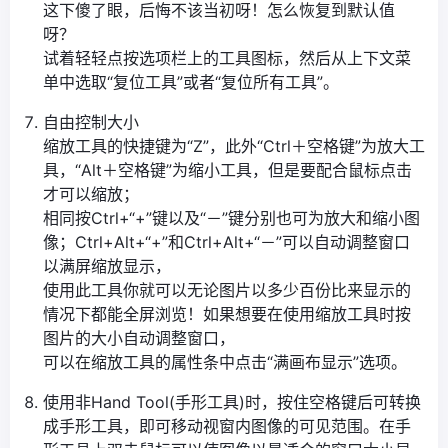
这下傻了眼，后悔不该当初呀！怎么恢复到默认值
呀？
试着轻轻点按选项栏上的工具图标，然后从上下文菜
单中选取“复位工具”或者“复位所有工具”。
自由控制大小
缩放工具的快捷键为“Z”，此外“Ctrl＋空格键”为放大工
具，“Alt＋空格键”为缩小工具，但是要配合鼠标点击
才可以缩放；
相同按Ctrl+“+”键以及“－”键分别也可为放大和缩小图
像；Ctrl+Alt+“+”和Ctrl+Alt+“－”可以自动调整窗口
以满屏缩放显示，
使用此工具你就可以无论图片以多少百份比来显示的
情况下都能全屏浏览！如果想要在使用缩放工具时按
图片的大小自动调整窗口，
可以在缩放工具的属性条中点击“满画布显示”选项。
使用非Hand Tool(手形工具)时，按住空格键后可转换
成手形工具，即可移动视窗内图像的可见范围。在手