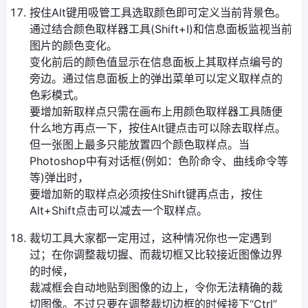
按住Alt键用吸管工具选取颜色即可定义当前背景色。
通过结合颜色取样器工具(Shift+I)和信息面板监视当前
图片的颜色变化。
变化前后的颜色值显示在信息面板上其取样点编号的
旁边。通过信息面板上的弹出菜单可以定义取样点的
色彩模式。
要增加新取样点只需在画布上用颜色取样器工具随便
什么地方再点一下，按住Alt键点击可以除去取样点。
但一张图上最多只能放置四个颜色取样点。当
Photoshop中有对话框(例如：色阶命令、曲线命令等
等)弹出时，
要增加新的取样点必须按住Shift键再点击，按住
Alt+Shift点击可以减去一个取样点。
裁切工具大家都一定用过，这种情况你也一定遇到
过；在你调整裁切握、而裁切框又比较接近图像边界
的时候，
裁减框会自动地贴到图像的边上，令你无法精确的裁
切图像。不过只要在调整裁切边框的时候接下“Ctrl”