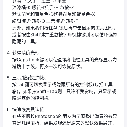
钢笔-P 文字-T度量-U 渐变-G
油漆桶-K 吸管-I抓手-H 缩放-Z
默认前景和背景色-D切换前景和背景色-X
编辑模式切换-Q 显示模式切换-F
另外，如果我们按住Alt键后再单击显示的工具图标，
或者按住Shift键并重复按字母快捷键则可以循环选择
隐藏的工具。
获得精确光标
按Caps Lock键可以使画笔和磁性工具的光标显示为
精确十字线，再按一次可恢复原状。
显示/隐藏控制板
按Tab键可切换显示或隐藏所有的控制板(包括工具
箱)，如果按Shift+Tab则工具箱不受影响，只显示或
隐藏其他的控制板。
快速恢复默认值
有些不擅长Photoshop的朋友为了调整出满意的效果
真是几经周折，结果发现还是原来的默认效果最好，