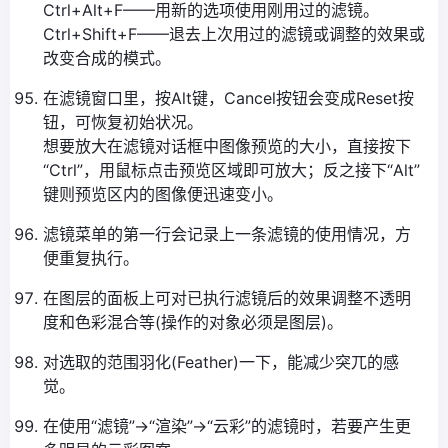
Ctrl+Alt+F——用新的选项使用刚用过的滤镜。
Ctrl+Shift+F——退去上次用过的滤镜或调整的效果或
改变合成的模式。
在滤镜窗口里，按Alt键，Cancel按钮会变成Reset按
钮，可恢复初始状况。
想要放大在滤镜对话框中图像预览的大小，直接按下
“Ctrl”，用鼠标点击预览区域即可放大；反之接下“Alt”
键则预览区内的图像便迅速变小。
滤镜菜单的第一行会记录上一条滤镜的使用情况，方
便重复执行。
在图层的面板上可对已执行滤镜后的效果调整不透明
度和色彩混合等(操作的对象必须是图层)。
对选取的范围羽化(Feather)一下，能减少突兀的感
觉。
在使用“滤镜”→“渲染”→“云彩”的滤镜时，若要产生更