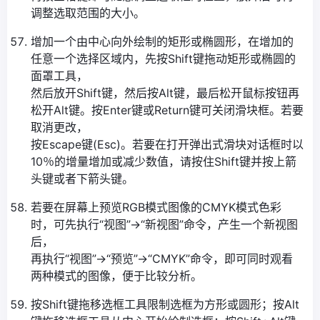
调整选取范围的大小。
增加一个由中心向外绘制的矩形或椭圆形，在增加的
任意一个选择区域内，先按Shift键拖动矩形或椭圆的
面罩工具，
然后放开Shift键，然后按Alt键，最后松开鼠标按钮再
松开Alt键。按Enter键或Return键可关闭滑块框。若要
取消更改，
按Escape键(Esc)。若要在打开弹出式滑块对话框时以
10％的增量增加或减少数值，请按住Shift键并按上箭
头键或者下箭头键。
若要在屏幕上预览RGB模式图像的CMYK模式色彩
时，可先执行“视图”→“新视图”命令，产生一个新视图
后，
再执行“视图”→“预览”→“CMYK”命令，即可同时观看
两种模式的图像，便于比较分析。
按Shift键拖移选框工具限制选框为方形或圆形；按Alt