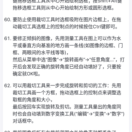
键拖移选框工具从中心开始绘制选框；按Shift+Alt键
拖移选框工具则从中心开始绘制方形或圆形选框。
要防止使用裁切工具时选框吸附在图片边框上，在拖
动裁切工具选框上的控制点的时候按住Ctrl键即可。
要修正倾斜的图像，先用测量工具在图上可以作为水
平或垂直方向基准的地方画一条线(如图像的边框、门
框、两眼间的水平线等等)，
然后从菜单中选“图像”→“旋转画布”→“任意角度…”，打
开后会发现正确的旋转角度已经自动填好了，只要按
确定就OK啦。
可以用裁切工具来一步完成旋转和剪切的工作：先用
裁切工具画一个方框，拖动选框上的控制点来调整选
取框的角度和大小，
最后按回车实现旋转及剪切。测量工具量出的角度同
时也会自动填到数字变换工具(“编辑”→“变换”→“数字”)
对话框中。