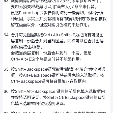
裁剪图像后所有在裁剪范围之外的像素就都丢失了。
要想无损失地裁剪可以用“画布大小”命令来代替。
虽然Photoshop会警告你将进行一些剪切，但出于某
种原因，事实上并没有将所有“被剪切掉的”数据都被保
留在画面以外，但这对索引色模式不起作用。
合并可见图层时按Ctrl+Alt+Shift+E为把所有可见图
层复制一份后合并到当前图层。同样可以在合并图层
的时候按住Alt键，
会把当前层复制一份后合并到前一个层，但是
Ctrl+Alt+E这个热键这时并不能起作用。
按Shift+Backspace键可激活“编辑”→“填充”命令对话
框，按Alt+Backspace键可将前景色填入选取框；按
Ctrl+Backspace键可将背景填八选取框内。
按Shift+Alt+Backspace 键可将前景色填入选取框内
并保持透明设置，按Shift+CtrBackspace键可将背景
色填入选取框内保持透明设置。