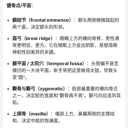
键骨点/平面
：
额结节（frontal eminence）
：额头两侧微微鼓起的
两个面，决定额头的形状。
眉弓（brow ridge）
：眼睛上方的横向骨脊，男性通
常更明显、更方。它在眼眶上方投出阴影，是塑造眼
神和性别差异的关键。
颞平面 / 太阳穴（temporal fossa）
：头侧偏平甚至
微凹的一大块平面，新手常把这里做得太鼓，导致头
变"圆"。
颧骨与颧弓（zygomatic）
：脸部最重要的横向骨点
之一，决定脸的宽度和"颧骨高不高"。颧弓向后连到耳
前。
上颌骨（maxilla）
：嘴部上方、鼻翼两侧的支撑结
构，决定中庭的饱满度。