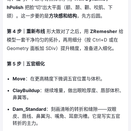
hPolish
把脸"切"出大平面（额、颞、颧、咬肌、下
颌）。这一步要的是
方块感和结构
，先方后圆。
第 4 步｜重新布线
形大致对了之后，用
ZRemesher
给
模型一套干净均匀的拓扑，再用细分（按 Ctrl+D 或在
Geometry 面板加 SDiv）提升精度，准备进入细化。
第 5 步｜五官细化
Move
：在更高精度下微调五官位置与体积。
ClayBuildup
：继续堆量，做出眼睑厚度、唇部体积、
鼻翼等。
Dam_Standard
：刻画清晰的转折和缝隙——双眼
皮、唇线、鼻翼沟、嘴角、耳廓沟槽。它是写实五官
转折的主力。