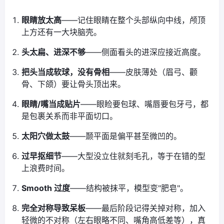
眼睛放太高
——记住眼睛在整个头部纵向中线，颅顶
上方还有一大块脑壳。
头太扁、进深不够
——侧面看头的进深应接近高度。
把头当成软球，没有骨相
——皮肤薄处（眉弓、颧
骨、下颌）要让骨头顶出来。
眼睛/嘴当成贴片
——眼睑要包球、嘴唇要包牙弓，都
是包裹关系而非平面切口。
太阳穴做太鼓
——颞平面是偏平甚至微凹的。
过早抠细节
——大型没立住就刻毛孔，等于在错的型
上浪费时间。
Smooth 过度
——结构被抹平，模型变"肥皂"。
完全对称导致呆板
——最后阶段记得关掉对称，加入
轻微的不对称（左右眼略不同、嘴角高低差等），真