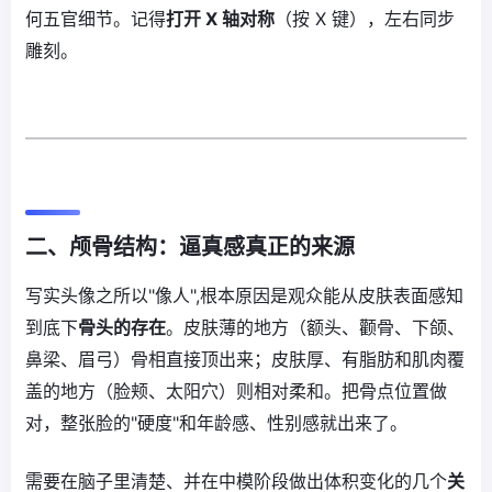
何五官细节。记得
打开 X 轴对称
（按 X 键），左右同步
雕刻。
二、颅骨结构：逼真感真正的来源
写实头像之所以"像人",根本原因是观众能从皮肤表面感知
到底下
骨头的存在
。皮肤薄的地方（额头、颧骨、下颌、
鼻梁、眉弓）骨相直接顶出来；皮肤厚、有脂肪和肌肉覆
盖的地方（脸颊、太阳穴）则相对柔和。把骨点位置做
对，整张脸的"硬度"和年龄感、性别感就出来了。
需要在脑子里清楚、并在中模阶段做出体积变化的几个
关