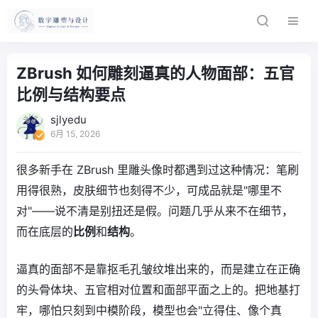
ZBrush 如何雕刻逼真的人物面部：五官
比例与结构要点
sjlyedu
6月 15, 2026
很多新手在 ZBrush 里雕头像时都遇到过这种情况：笔刷
用得很熟，皮肤细节也刻得不少，可成品就是"哪里不
对"——说不清是别扭还是假。问题几乎从来不在细节，
而在底层的
比例
和
结构
。
逼真的面部不是靠抠毛孔皱纹堆出来的，而是建立在正确
的头骨体块、五官相对位置和面部平面之上的。把地基打
牢，哪怕只刻到中模阶段，模型也会"立得住、像个真