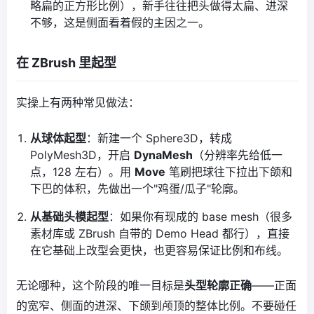
略扁的正方形比例），新手往往把头做得太扁、进深
不够，这是侧面看着假的主因之一。
在 ZBrush 里起型
实操上有两种常见做法：
从球体起型
：新建一个 Sphere3D，转成
PolyMesh3D，开启
DynaMesh
（分辨率先给低一
点，128 左右）。用
Move
笔刷把球往下拉出下颌和
下巴的体积，先做出一个"鸡蛋/瓜子"轮廓。
从基础头模起型
：如果你有现成的 base mesh（很多
素材库或 ZBrush 自带的 Demo Head 都行），直接
在它基础上改型会更快，也更容易保证比例和布线。
无论哪种，这个阶段的唯一目标是
头型轮廓正确
——正面
的宽窄、侧面的进深、下颌到颅顶的整体比例。不要碰任