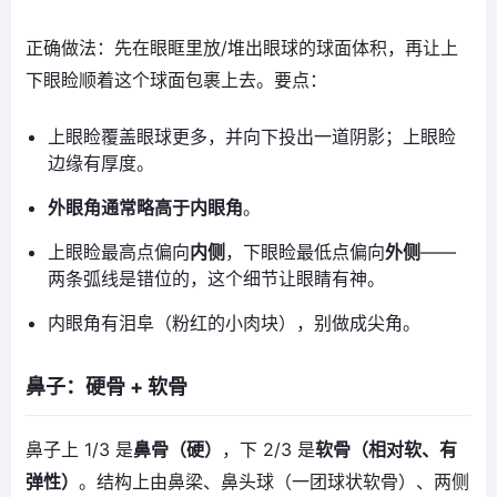
正确做法：先在眼眶里放/堆出眼球的球面体积，再让上
下眼睑顺着这个球面包裹上去。要点：
上眼睑覆盖眼球更多，并向下投出一道阴影；上眼睑
边缘有厚度。
外眼角通常略高于内眼角
。
上眼睑最高点偏向
内侧
，下眼睑最低点偏向
外侧
——
两条弧线是错位的，这个细节让眼睛有神。
内眼角有泪阜（粉红的小肉块），别做成尖角。
鼻子：硬骨 + 软骨
鼻子上 1/3 是
鼻骨（硬）
，下 2/3 是
软骨（相对软、有
弹性）
。结构上由鼻梁、鼻头球（一团球状软骨）、两侧