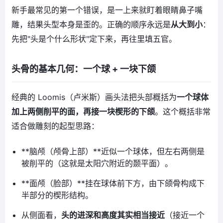
新手最常见的第一个错误，是一上来就盯着眼睛鼻子嘴
雕，结果头型本身是歪的。正确的顺序永远是
从大到小
：
先把"头是个什么形状"定下来，再往里填五官。
头骨的基本几何：一个球 + 一块下颌
经典的 Loomis（卢米斯）画头法把头部概括为
一个球体
加上两侧削平的面，再接一块楔形的下颌
。这个概括非常
适合做雕刻的起型思路：
**脑颅（颅骨上部）**近似一个球体，但左右两侧是
被削平的（这就是太阳穴附近的颞平面）。
**面颅（脸部）**挂在球体前下方，由下颌骨构成下
半部分的楔形结构。
从侧面看，
头的进深和高度其实相当接近
（接近一个