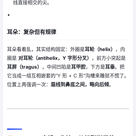
线直接相交的尖。
耳朵：复杂但有规律
耳朵看着乱，其实结构固定：外圈是
耳轮（helix）
，内
圈是
对耳轮（antihelix，Y 字形分叉）
，前方小突起是
耳屏（tragus）
，中间凹陷是
耳甲腔
，下方是
耳垂
。把
它当成一组互相嵌套的"Y 形 + C 形"沟槽来雕就不慌了。
位置上再强调一次：
眉线到鼻底之间，略向后倾
。