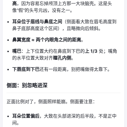
高
，因为容易忘掉颅顶上方那一大块脑壳。这是头
像"假"的头号元凶，没有之一。
耳朵位于眉线与鼻底之间
（侧面看大致在眉毛高度到
鼻子底部高度这个区间），且略微向后倾斜。
鼻翼宽度 ≈ 两个内眼角之间的距离
。
嘴巴
：上下位置大约在鼻底到下巴的
上 1/3
处；嘴角
的水平位置大致对齐
瞳孔内侧
。
下唇底到下巴
还有一段距离，别把嘴做得太靠下。
侧面：别忽略进深
正面比例对了，侧面照样能崩。侧面要注意：
耳朵位置偏后
，大致在头部进深的后半段，不是正中
间。