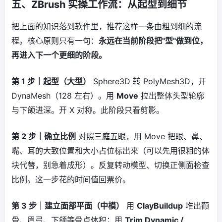
五、ZBrush 实操工作流：从起型到细节
把上面的知识落到软件里，推荐这样一条由粗到细的流
程。核心原则只有一句：
永远在当前阶段把"型"做到位，
再进入下一个更细的阶段。
第 1 步｜起型（大型）
Sphere3D 转 PolyMesh3D，开
DynaMesh（128 左右）。用
Move
拉出整体头型轮廓
与下颌进深。开 X 对称。此阶段只看剪影。
第 2 步｜确立比例
对照三庭五眼，用 Move 把眼、鼻、
嘴、耳的大致位置和大小占位标出来（可以先用很粗的体
块代替，别急着成形）。反复转动模型、切换正侧面检查
比例。这一步花的时间值回票价。
第 3 步｜建立面部平面（中模）
用
ClayBuildup
堆出颧
骨、眉弓、下颌等骨点体积；用
Trim Dynamic /