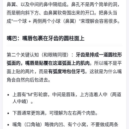
鼻翼、以及中间的鼻中隔组成。鼻孔不是两个简单的洞，
而是朝向斜下方、由鼻翼软骨围出来的开口。把鼻头当
成"一个球 + 两侧两个小球（鼻翼）"来理解会容易很多。
嘴巴：嘴唇包裹在牙齿的圆柱面上
第二个关键认知（和眼睛同理）：
牙齿是排成一道圆柱形
弧面的，嘴唇是贴覆在这道弧面上的肌肉
。所以嘴不是平
面上贴的两片，而是
有弧度地包住牙弓
。这就是为什么嘴
角会自然向后包进去。
上唇有"M"形轮廓，中间是唇珠，上方连着人中（两道
人中嵴）。
下唇通常更饱满，可理解为左右两个肉垫。
嘴角（口角轴）略微内凹、有个小窝，不要做成两条