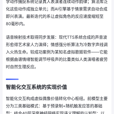
学动作捕捉系统记录真人表演者连续动作韵律；算法库泛
化这些动作成独立单元；而AI引擎基于情景需求自动合成
即兴表演。最新迭代的系让虚拟角色的反应速度缩短至
80毫秒内。
语音映射技术取得同步发展：现代TTS系统合成的声音波
形愈得艺术家人力演绎；情感强分析算法为冷数字声线调
入火热生命。较成功案例为某知名虚拟歌姬软件——它能
根据曲谱情绪智能调节呼吸声的比重类似人类演唱者疲劳
时自然生理反应。
智能化交互系统的实现价值
智能化交互构成虚拟偶像价值转化中心枢纽。前模型主要
分为三类基础模式：基于预录制+随机触发应答的基础
型；结合40层深度神经网络实现语义理解的认知型；以