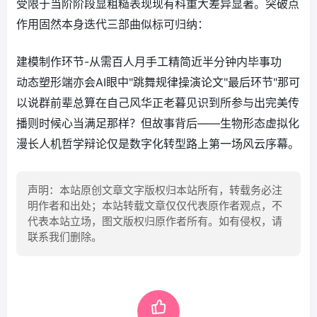
受限于当阶阶段显粗糙表现现有科重大差异显著。突破点
作用固然本身迭代三部曲似标可归纳：
建模制作环节-从需百人月手工精简近半分钟内毕事功
动态塑形端亦会AI眼中"跳舞规律操演论文"最后环节"那可
以说群前辈总算在自己风华正老暮见识到所参与出完美传
播则时候心当满足那样？但故事背后——生物形态虚拟化
漫长人机哲学辩论仅是数字化转型路上第一场风云序幕。
声明：本站原创文章文字版权归本站所有，转载务必注
明作者和出处；本站转载文章仅仅代表原作者观点，不
代表本站立场，图文版权归原作者所有。如有侵权，请
联系我们删除。