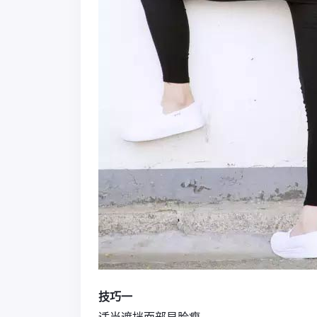
技巧一
适当遮挡面部显脸瘦