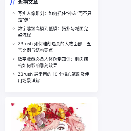
近期文章
写实人像雕刻：如何抓住"神态"而不只
是"像“
数字雕塑高模到低模：拓扑与减面完
整流程
ZBrush 如何雕刻逼真的人物面部：五
官比例与结构要点
数字雕塑必备人体解剖知识：肌肉结
构如何影响雕刻效果
ZBrush 最常用的 10 个核心笔刷及使
用场景详解