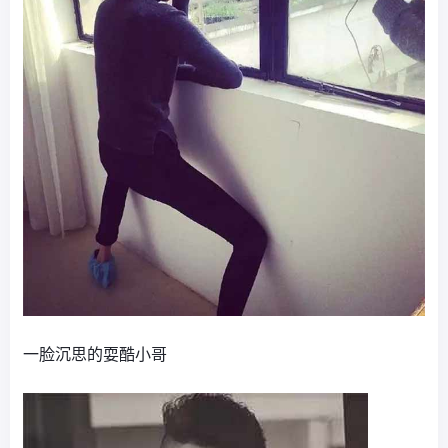
一脸沉思的耍酷小哥