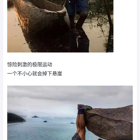
惊险刺激的极限运动
一个不小心就会掉下悬崖