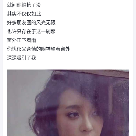
就问你躺枪了没
其实不仅仅如此
好多朋友圈的风光无限
也许只存在于这一刹那
窗外正下着雨
你忧郁又含情的眼神望着窗外
深深吸引了我