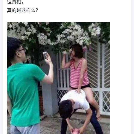
但真相，
真的是这样么？