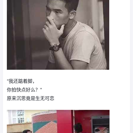
"我还踮着脚，
你拍快点好么？"
原来沉思竟是生无可恋