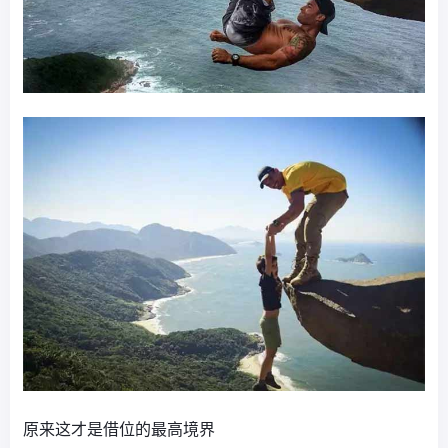
原来这才是借位的最高境界