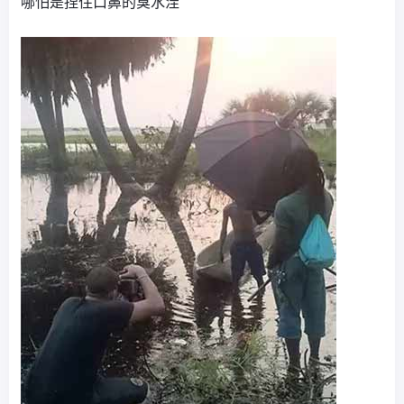
哪怕是捏住口鼻的臭水洼