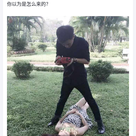
你以为是怎么来的？