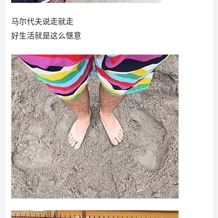
马尔代夫说走就走
好生活就是这么惬意