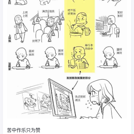
苦中作乐只为赞