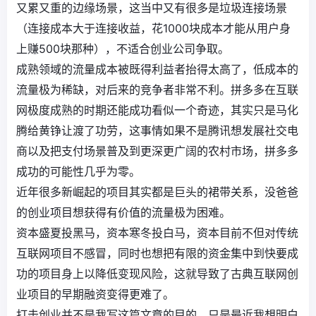
又累又重的边缘场景，这当中又有很多是垃圾连接场景
（连接成本大于连接收益，花1000块成本才能从用户身
上赚500块那种），不适合创业公司争取。
成熟领域的流量成本被既得利益者抬得太高了，低成本的
流量极为稀缺，对后来的竞争者非常不利。拼多多在互联
网极度成熟的时期还能成功看似一个奇迹，其实只是马化
腾给黄铮让渡了功劳，这事情如果不是腾讯想发展社交电
商以及把支付场景普及到更深更广阔的农村市场，拼多多
成功的可能性几乎为零。
近年很多新崛起的项目其实都是巨头的裙带关系，没爸爸
的创业项目想获得有价值的流量极为困难。
资本盛夏投黑马，资本寒冬投白马，资本目前不但对传统
互联网项目不感冒，同时也想把有限的资金集中到快要成
功的项目身上以降低变现风险，这就导致了古典互联网创
业项目的早期融资变得更难了。
打击创业并不是我写这篇文章的目的，只是最近我想明白